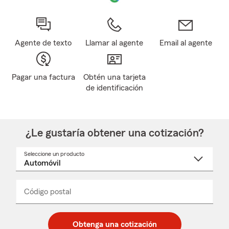
Agente de texto
Llamar al agente
Email al agente
Pagar una factura
Obtén una tarjeta
de identificación
¿Le gustaría obtener una cotización?
Seleccione un producto
Seleccione
un
nombre
de
producto
del
Código postal
Ingresa
Ingresa
_____
menú
un
un
desplegable
código
código
postal
postal
Obtenga una cotización
de
de