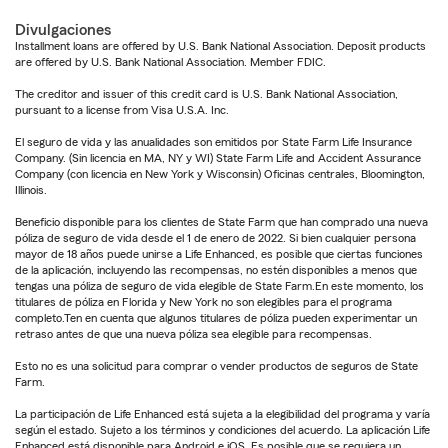
Divulgaciones
Installment loans are offered by U.S. Bank National Association. Deposit products
are offered by U.S. Bank National Association. Member FDIC.
The creditor and issuer of this credit card is U.S. Bank National Association,
pursuant to a license from Visa U.S.A. Inc.
El seguro de vida y las anualidades son emitidos por State Farm Life Insurance
Company. (Sin licencia en MA, NY y WI) State Farm Life and Accident Assurance
Company (con licencia en New York y Wisconsin) Oficinas centrales, Bloomington,
Illinois.
Beneficio disponible para los clientes de State Farm que han comprado una nueva
póliza de seguro de vida desde el 1 de enero de 2022. Si bien cualquier persona
mayor de 18 años puede unirse a Life Enhanced, es posible que ciertas funciones
de la aplicación, incluyendo las recompensas, no estén disponibles a menos que
tengas una póliza de seguro de vida elegible de State Farm.En este momento, los
titulares de póliza en Florida y New York no son elegibles para el programa
completo.Ten en cuenta que algunos titulares de póliza pueden experimentar un
retraso antes de que una nueva póliza sea elegible para recompensas.
Esto no es una solicitud para comprar o vender productos de seguros de State
Farm.
La participación de Life Enhanced está sujeta a la elegibilidad del programa y varía
según el estado. Sujeto a los términos y condiciones del acuerdo. La aplicación Life
Enhanced está disponible para Android e iOS. Es posible que se requiera un