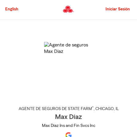
Pasar
al
English
Iniciar Sesión
contenido
principal
Comienzo
del
contenido
principal
®
AGENTE DE SEGUROS DE STATE FARM
,
CHICAGO
, IL
Max Diaz
Max Diaz Ins and Fin Svcs Inc